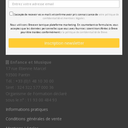
J'accepte de recevoir vos e-mails et confirme avoir pris connaissance de
votre politique de
confidentialité et mentions légales.
Nous utilisons Brevo en tant que plateforme marketing. En soumettant ce formulaire, vous
acceptez que les données personnelles que vous avez fournies soient transférées à Brevo
pour être traitées conformément
à la politique de confidentialité de Brevo.
Enfance et Musique
17 rue Etienne Marcel
93500 Pantin
Tél. : +33 (0)1 48 10 30 00
Siret : 324 322 577 000 36
Organisme de Formation déclaré
sous le n° : 11 93 00 484 93
Informations pratiques
Conditions générales de vente