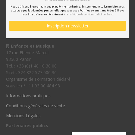
Nous utilisons Brevo en tant que plateforme marketing. En soumettant ce formulaire, vous
acceptez que les données personnelles que vous avez fournies soient transférées à Brevo
pour être traitées conformément
à la politique de confidentialité de Brevo.
Enfance et Musique
17 rue Etienne Marcel
93500 Pantin
Tél. : +33 (0)1 48 10 30 00
Siret : 324 322 577 000 36
Organisme de Formation déclaré
sous le n° : 11 93 00 484 93
Informations pratiques
Conditions générales de vente
Mentions Légales
Partenaires publics