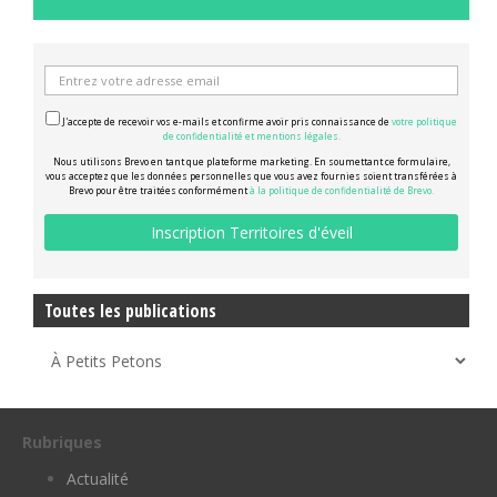
J'accepte de recevoir vos e-mails et confirme avoir pris connaissance de
votre politique
de confidentialité et mentions légales.
Nous utilisons Brevo en tant que plateforme marketing. En soumettant ce formulaire,
vous acceptez que les données personnelles que vous avez fournies soient transférées à
Brevo pour être traitées conformément
à la politique de confidentialité de Brevo.
Toutes les publications
Rubriques
Actualité