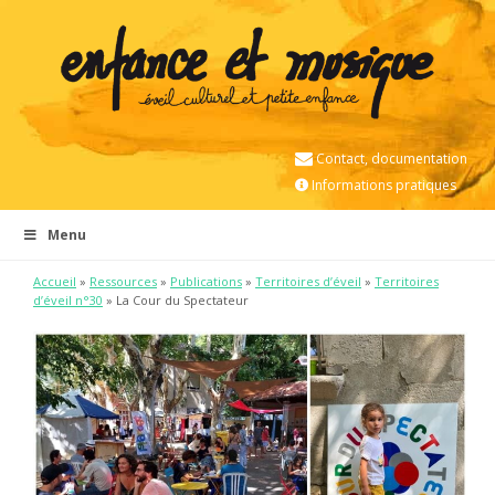
Contact, documentation
Informations pratiques
Menu
Accueil
»
Ressources
»
Publications
»
Territoires d’éveil
»
Territoires
d’éveil n°30
» La Cour du Spectateur