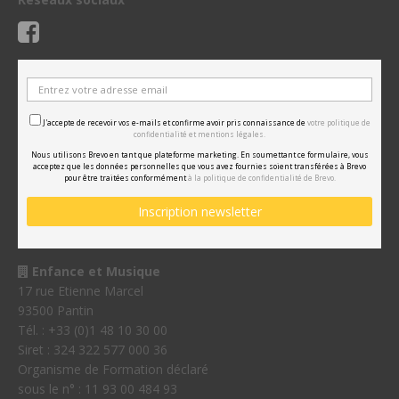
J'accepte de recevoir vos e-mails et confirme avoir pris connaissance de
votre politique de
confidentialité et mentions légales.
Nous utilisons Brevo en tant que plateforme marketing. En soumettant ce formulaire, vous
acceptez que les données personnelles que vous avez fournies soient transférées à Brevo
pour être traitées conformément
à la politique de confidentialité de Brevo.
Enfance et Musique
17 rue Etienne Marcel
93500 Pantin
Tél. : +33 (0)1 48 10 30 00
Siret : 324 322 577 000 36
Organisme de Formation déclaré
sous le n° : 11 93 00 484 93