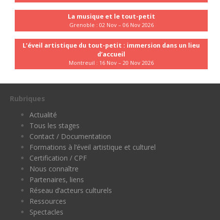
La musique et le tout-petit
Grenoble : 02 Nov – 06 Nov 2026
L’éveil artistique du tout-petit : immersion dans un lieu
d’accueil
Montreuil : 16 Nov – 20 Nov 2026
Rubriques
Actualité
Tous les stages
Contact / Documentation
Formations à l’éveil artistique et culturel
Certification / CPF
Nous connaître
Partenaires, liens
Réseau d’acteurs culturels
Ressources
Spectacles