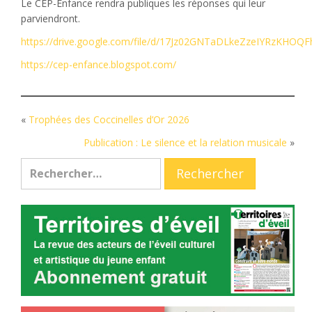
Le CEP-Enfance rendra publiques les réponses qui leur
parviendront.
https://drive.google.com/file/d/17Jz02GNTaDLkeZzeIYRzKHO
https://cep-enfance.blogspot.com/
«
Trophées des Coccinelles d’Or 2026
Publication : Le silence et la relation musicale
»