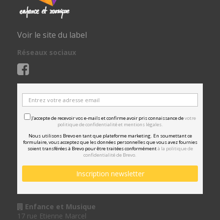
Voir le site du label
Réseaux sociaux
J'accepte de recevoir vos e-mails et confirme avoir pris connaissance de
votre
politique de confidentialité et mentions légales.
Nous utilisons Brevo en tant que plateforme marketing. En soumettant ce
formulaire, vous acceptez que les données personnelles que vous avez fournies
soient transférées à Brevo pour être traitées conformément
à la politique de
confidentialité de Brevo.
Enfance et Musique
17 rue Etienne Marcel