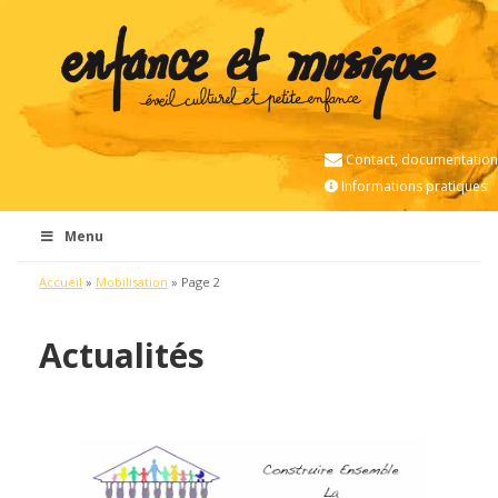
Contact, documentation
Informations pratiques
Menu
Accueil
»
Mobilisation
»
Page 2
Actualités