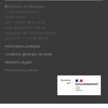
Enfance et Musique
17 rue Etienne Marcel
93500 Pantin
Tél. : +33 (0)1 48 10 30 00
Siret : 324 322 577 000 36
Organisme de Formation déclaré
sous le n° : 11 93 00 484 93
Informations pratiques
Conditions générales de vente
Mentions Légales
Partenaires publics