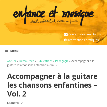
Contact, documentation
Informations pratiques
Menu
Accueil
»
Ressources
»
Publications
»
Pédagogie
» Accompagner à la
guitare les chansons enfantines – Vol. 2
Accompagner à la guitare
les chansons enfantines –
Vol. 2
Numéro : 2