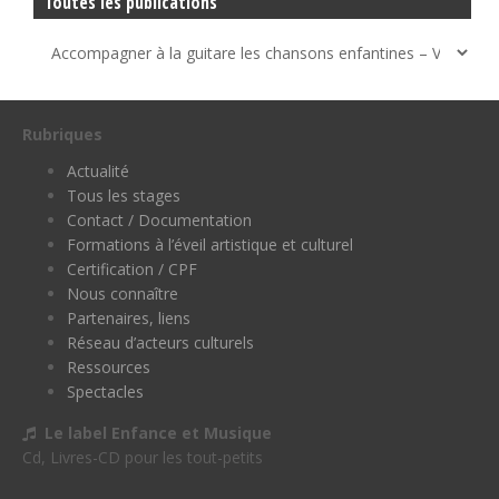
Toutes les publications
Rubriques
Actualité
Tous les stages
Contact / Documentation
Formations à l’éveil artistique et culturel
Certification / CPF
Nous connaître
Partenaires, liens
Réseau d’acteurs culturels
Ressources
Spectacles
Le label Enfance et Musique
Cd, Livres-CD pour les tout-petits