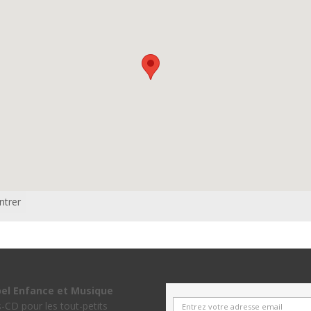
ntrer
bel Enfance et Musique
s-CD pour les tout-petits