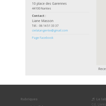
10 place des Garennes
44100 Nantes
Contact :
Liane Masson
Tél. : 06 14 51 33 37
cielatangente@gmail.com
Page Facebook
Rece
Rubriques
Le la
Cd, Livre