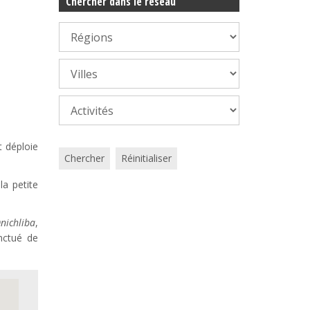
Chercher dans le réseau
t déploie
Chercher
Réinitialiser
a petite
nichliba
,
nctué de