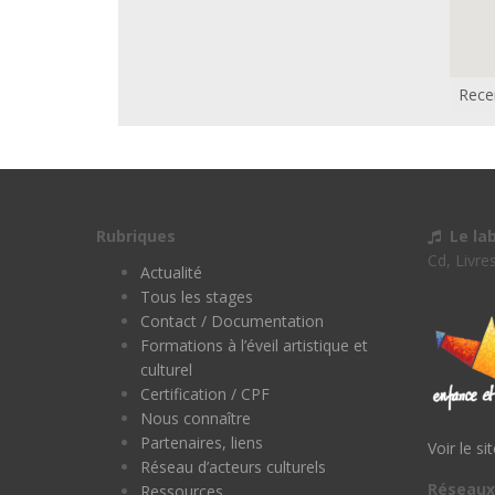
Rece
Rubriques
Le la
Cd, Livre
Actualité
Tous les stages
Contact / Documentation
Formations à l’éveil artistique et
culturel
Certification / CPF
Nous connaître
Partenaires, liens
Voir le si
Réseau d’acteurs culturels
Réseaux
Ressources