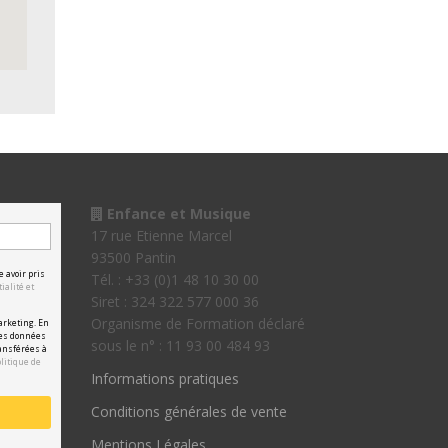
Enfance et Musique
17 rue Etienne Marcel
93500 Pantin
e avoir pris
Tél. : +33 (0)1 48 10 30 00
ialité et
Siret : 324 322 577 000 36
Organisme de Formation déclaré
arketing. En
les données
sous le n° : 11 93 00 484 93
ansférées à
olitique de
Informations pratiques
Conditions générales de vente
Mentions Légales