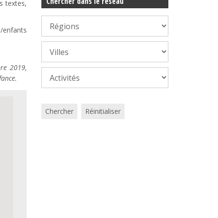
Chercher dans le réseau
s textes,
s/enfants
bre 2019,
fance.
Chercher
Réinitialiser