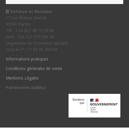
Enfance et Musique
17 rue Etienne Marcel
93500 Pantin
Tél. : +33 (0)1 48 10 30 00
Siret : 324 322 577 000 36
Organisme de Formation déclaré
sous le n° : 11 93 00 484 93
Informations pratiques
Conditions générales de vente
Mentions Légales
Partenaires publics