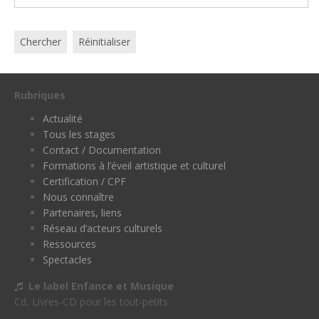
Chercher
Réinitialiser
Rubriques
Actualité
Tous les stages
Contact / Documentation
Formations à l’éveil artistique et culturel
Certification / CPF
Nous connaître
Partenaires, liens
Réseau d’acteurs culturels
Ressources
Spectacles
Le label Enfance et Musique
Cd, Livres-CD pour les tout-petits