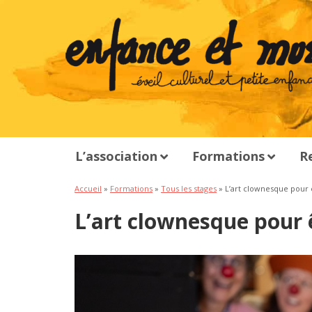
L’association
Formations
R
Accueil
»
Formations
»
Tous les stages
» L’art clownesque pour ê
L’art clownesque pour ê