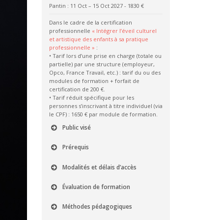
Pantin : 11 Oct – 15 Oct 2027
- 1830 €
Dans le cadre de la certification
professionnelle
« Intégrer l’éveil culturel
et artistique des enfants à sa pratique
professionnelle »
:
• Tarif lors d’une prise en charge (totale ou
partielle) par une structure (employeur,
Opco, France Travail, etc.) : tarif du ou des
modules de formation + forfait de
certification de 200 €.
• Tarif réduit spécifique pour les
personnes s’inscrivant à titre individuel (via
le CPF) : 1650 € par module de formation.
Public visé
Prérequis
Modalités et délais d’accès
Évaluation de formation
Méthodes pédagogiques