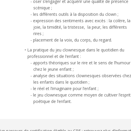
oser s’engager et acquérir une qualité de présence
scénique ;
les différents outils à la disposition du clown ;
expression des sentiments avec excès : la colère, la
joie, la timidité, la tristesse, la peur, les différents
rires ;
placement de la voix, du corps, du regard.
La pratique du jeu clownesque dans le quotidien du
professionnel et de l’enfant :
apports théoriques sur le rire et le sens de l’humour
chez le jeune enfant ;
analyse des situations clownesques observées che
les enfants dans le quotidien ;
le réel et l’imaginaire pour l’enfant ;
le jeu clownesque comme moyen de cultiver l’esprit
poétique de l’enfant.
n parcours de certification éligible au CPF : retrouvez plus d’informa