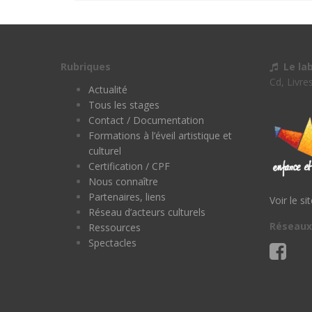
Rubriques
Le la
Cd, Livre
Actualité
Tous les stages
Contact / Documentation
Formations à l’éveil artistique et
culturel
Certification / CPF
Nous connaître
Partenaires, liens
Voir le si
Réseau d’acteurs culturels
Réseaux
Ressources
Spectacles