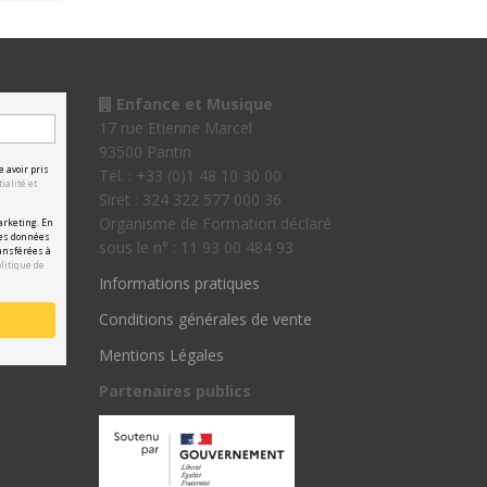
Enfance et Musique
17 rue Etienne Marcel
93500 Pantin
e avoir pris
Tél. : +33 (0)1 48 10 30 00
ialité et
Siret : 324 322 577 000 36
Organisme de Formation déclaré
arketing. En
les données
sous le n° : 11 93 00 484 93
ansférées à
olitique de
Informations pratiques
Conditions générales de vente
Mentions Légales
Partenaires publics