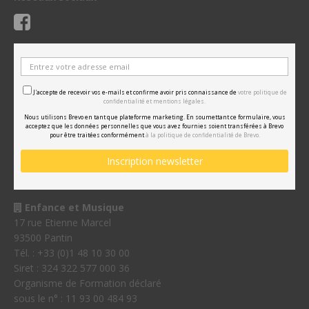
J'accepte de recevoir vos e-mails et confirme avoir pris connaissance de
votre politique de
confidentialité et mentions légales.
Nous utilisons Brevo en tant que plateforme marketing. En soumettant ce formulaire, vous
acceptez que les données personnelles que vous avez fournies soient transférées à Brevo
pour être traitées conformément
à la politique de confidentialité de Brevo.
Enfance et Musique
17 rue Etienne Marcel
93500 Pantin
Tél. : +33 (0)1 48 10 30 00
Siret : 324 322 577 000 36
Organisme de Formation déclaré
sous le n° : 11 93 00 484 93