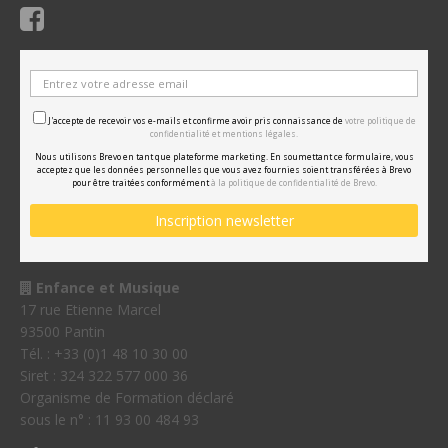
J'accepte de recevoir vos e-mails et confirme avoir pris connaissance de
votre politique de
confidentialité et mentions légales.
Nous utilisons Brevo en tant que plateforme marketing. En soumettant ce formulaire, vous
acceptez que les données personnelles que vous avez fournies soient transférées à Brevo
pour être traitées conformément
à la politique de confidentialité de Brevo.
Enfance et Musique
17 rue Etienne Marcel
93500 Pantin
Tél. : +33 (0)1 48 10 30 00
Siret : 324 322 577 000 36
Organisme de Formation déclaré
sous le n° : 11 93 00 484 93