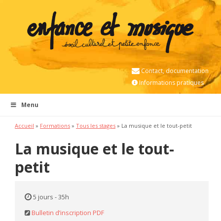
Contact, documentation
Informations pratiques
Menu
Accueil
»
Formations
»
Tous les stages
» La musique et le tout-petit
La musique et le tout-
petit
5 jours - 35h
Bulletin d’inscription PDF