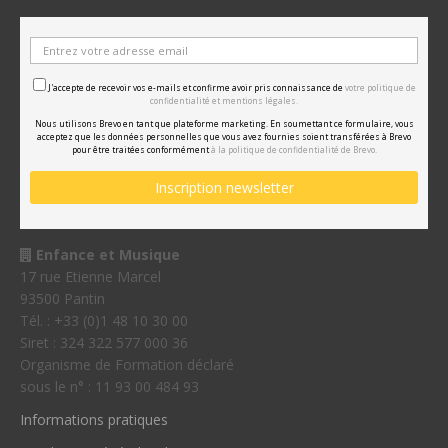
J'accepte de recevoir vos e-mails et confirme avoir pris connaissance de
votre politique de
confidentialité et mentions légales.
Nous utilisons Brevo en tant que plateforme marketing. En soumettant ce formulaire, vous
acceptez que les données personnelles que vous avez fournies soient transférées à Brevo
pour être traitées conformément
à la politique de confidentialité de Brevo.
Enfance et Musique
17 rue Etienne Marcel
93500 Pantin
Tél. : +33 (0)1 48 10 30 00
Siret : 324 322 577 000 36
Organisme de Formation déclaré
sous le n° : 11 93 00 484 93
Informations pratiques