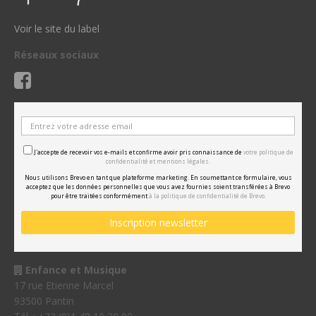
Voir le site du label
Réseaux sociaux
J'accepte de recevoir vos e-mails et confirme avoir pris connaissance de
votre politique de
confidentialité et mentions légales.
Nous utilisons Brevo en tant que plateforme marketing. En soumettant ce formulaire, vous
acceptez que les données personnelles que vous avez fournies soient transférées à Brevo
pour être traitées conformément
à la politique de confidentialité de Brevo.
Enfance et Musique
17 rue Etienne Marcel
93500 Pantin