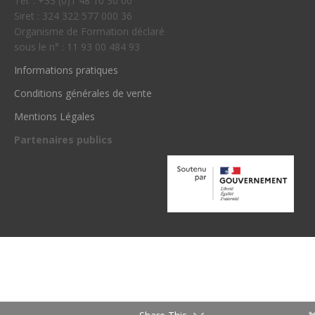
Tél. : +33 (0)1 48 10 30 00
Siret : 324 322 577 000 36
Organisme de Formation déclaré
sous le n° : 11 93 00 484 93
Informations pratiques
Conditions générales de vente
Mentions Légales
Partenaires publics